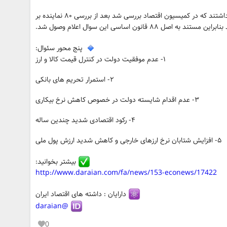
۹۲ نفر از نمایندگان از رئیس جمهور سوالی داشتند که در کمیسیون اقتصاد بررسی شد بعد از بررسی ۸۰ نماینده بر
اصل ۸۸ قانون اساسی این سوال اعلام وصول شد.
پنج محور سئوال:
۱- عدم موفقیت دولت در کنترل قیمت کالا و ارز
۲- استمرار تحریم های بانکی
۳- عدم اقدام شایسته دولت در خصوص کاهش نرخ بیکاری
۴- رکود اقتصادی شدید چندین ساله
۵- افزایش شتابان نرخ ارزهای خارجی و کاهش شدید ارزش پول ملی
بیشتر بخوانید:
http://www.daraian.com/fa/news/153-econews/17422
دارایان : داشته های اقتصاد ایران
@daraian
0