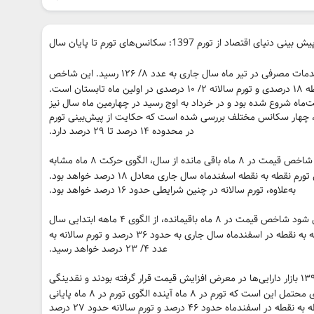
 بینی دنیای اقتصاد از تورم 1397: سکانس‌های تورم تا پایان سال
گزارش بانک مرکزی، شاخص قیمت کالاها و خدمات مصرفی در تیر ماه سال جاری به عدد ۸/ ۱۲۶ رسید. این شاخص
حاکی از تورم ماهانه ۴/ ۳ درصدی، تورم نقطه‌به‌نقطه ۱۸ درصدی و تورم سالانه ۲/ ۱۰ درصدی در اولین ماه تابستان است.
اه شروع شده بود و در خرداد به اوج رسید در چهارمین ماه سال نیز
دامه یافت. به‌منظور پیش‌بینی تورم سالانه ۱۳۹۷، چهار سکانس مختلف بررسی شده است که حکایت از پیش‌بینی تورم
در محدوده ۱۴ درصد تا ۲۹ درصد دارد.
در یک سناریوی خوشبینانه می‌توان فرض کرد شاخص قیمت در ۸ ماه باقی مانده از سال، الگوی حرکت ۸ ماه مشابه
در سال گذشته را طی خواهد کرد. در چنین شرایطی تورم نقطه به نقطه اسفندماه سال جاری معادل ۱۸ درصد خواهد بود.
به‌علاوه، تورم سالانه در چنین شرایطی حدود ۱۶ درصد خواهد بود.
حالت قابل تصور دیگر، این است که فرض شود شاخص قیمت در ۸ ماه باقیمانده، از الگوی ۴ ماهه ابتدایی سال
تبعیت خواهد کرد. در چنین حالتی نرخ تورم نقطه به نقطه در اسفندماه سال جاری به حدود ۳۶ درصد و تورم سالانه به
عدد ۴/ ۲۳ درصد خواهد رسید.
با توجه به اینکه مانند مقطع کنونی در سال ۱۳۹۱ بازار دارایی‌ها در معرض افزایش قیمت قرار گرفته بودند و نقدینگی
طی چند سال انباشته شده بود، یکی از سناریوهای محتمل این است که تورم در ۸ ماه آینده الگوی تورم در ۸ ماه پایانی
سال ۱۳۹۱ را تکرار کند. در چنین شرایطی تورم نقطه به نقطه در اسفندماه حدود ۴۶ درصد و تورم سالانه حدود ۲۷ درصد