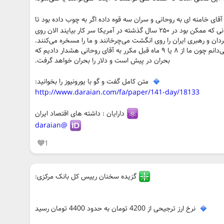
آقای خامنه ای به روحانی و سران سه قوه داده اگر به چوب داده بود تا
الان یک کاری کرده بودند. اما ناشایست ترین مردانی که ممکن بود در ۲۵۰ سال گذشته در آمریکا سر کار بیایند الان روی
مردان و رهبری ایران را روی انگشت می‌چرخانند و ما را مسخره می‌کنند.
مسئولیت این را من اساسا متوجه آقای روحانی می‌دانم چون ما از ۸ یا ۹ ماه قبل مکرر به آقای روحانی هشدار دادیم که
بحران در پیش است و دلار را بحران خواهد گرفت.
متن کامل گفت و گو با یورونیوز را بخوانید:
http://www.daraian.com/fa/paper/141-day/18133
دارایان : داشته های اقتصاد ایران
@daraian
1
گزیده سخنان رییس کل بانک مرکزی:
نرخ ارز ترجیحی از 4200 تومان به حدود 4400 تومان رسید