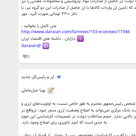
 دولت ارز حاصل از صادرات مواد پتروشیمی و محصولات معدنی را نیز
د که تامین ارز واردات کالاها با ارز حاصل از صادرات این دو گروه نیز، با
دلار ۴۲۰۰ تومانی صورت گیرد. مهر
متن کامل را بخوانید :
http://www.daraian.com/fa/news/153-econews/17346
دارایان : داشته های اقتصاد ایران
@daraian
0
ارز و رئیس‌کل جدید
پویا جبل‌عاملی
 و شخص رئیس‌جمهور محترم به طور خاص نسبت به اولویت‌های ارزی و
است بانک مرکزی نمی‌تواند به اصلاح وضعیت ارزی منجر شود. درواقع در
ر بالایی ندارد. حجم مداخلات دولت در تصمیمات کارشناسی این حوزه
به حدی است که امید ناچیزی برای اصلاح وجود دارد.
عی را که بین کارشناسان به‌خصوص پس از رونمایی از فساد ارز دولتی