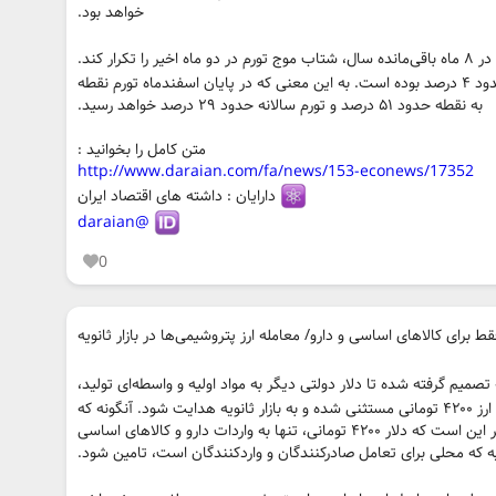
خواهد بود.
سناریوی بعدی این است که شاخص قیمت در ۸ ماه باقی‌مانده سال، شتاب موج تورم در دو ماه اخیر را تکرار کند.
میانگین نرخ رشد شاخص قیمت در دو ماه اخیر حدود ۴ درصد بوده است. به این معنی که در پایان اسفندماه تورم نقطه
به نقطه حدود ۵۱ درصد و تورم سالانه حدود ۲۹ درصد خواهد رسید.
متن کامل را بخوانید :
http://www.daraian.com/fa/news/153-econews/17352
دارایان : داشته های اقتصاد ایران
@daraian
0
صمیم گرفته شده تا دلار دولتی دیگر به مواد اولیه و واسطه‌ای تولید،
اختصاص نیابد و این بخش هم از شمول دریافت ارز ۴۲۰۰ تومانی مستثنی شده و به بازار ثانویه هدایت شود. آنگونه که
منابع دولتی و بانک مرکزی می‌گویند، قرار بر این است که دلار ۴۲۰۰ تومانی، تنها به واردات دارو و کالاهای اساسی
نویه که محلی برای تعامل صادرکنندگان و واردکنندگان است، تامین شود.