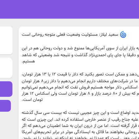
سعید لیلاز: مسئولیت وضعیت فعلی متوجه روحانی است
 بازار ایران از سوی آمریکایی‌ها ممنوع شد و دولت روحانی هم در این
 و دقیقا پا جای پای احمدی‌نژاد گذاشت و نتیجه شد وضعیتی که شاهد
هستیم.
شاکله بازار ارز ایران را بازار ثانویه تشکیل می‌دهد و ممکن است تصور بکنید که دلار با قیمت ۱۲ یا ۱۳ هزار تومان،
صد درصد بازار ارز است درحالی که تمام وارداتی که ما در شرکت‌های مختلف داریم انجام می‌دهیم با دلار زیر۸ هزار تومان
ت اسکناس دلار مواجه هستیم فروش نفت که انجام می‌دهیم نمی‌توانیم
اسکناس دلار بگیریم و می‌توانیم ال سی باز کنیم که بیش از ۸۰ درصد بازار و ۸ هزار تومان است ولی اسکناس ۱۲ هزار
تومان است.
شدید اوضاع است و این چیز عجیبی نیست که بیست سی سال گذشته
علیه جناح رقیب از عنصر خارجی استفاده کرده اند. این چیزی است که
ده قرار گرفته است. اما من از درون ایران به شما اطمینان می‌دهم که اگر
وحانی بخواهند ما قائل به ایستادگی موثر در برابر تحریم‌های آمریکا
 این معنی است که عمدتا نمی‌خواهند نه اینکه نمی‌توانند یا نمی‌شود.