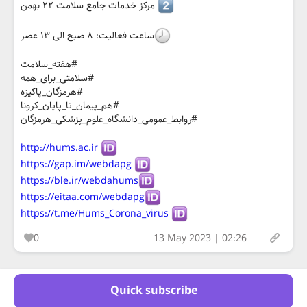
مرکز خدمات جامع سلامت ۲۲ بهمن
ساعت فعالیت: ۸ صبح الی ۱۳ عصر
#هفته_سلامت
#سلامتی_برای_همه
#هرمزگان_پاکیزه
#هم_پیمان_تا_پایان_کرونا
#روابط_عمومی_دانشگاه_علوم_پزشکی_هرمزگان
http://hums.ac.ir
https://gap.im/webdapg
https://ble.ir/webdahums
https://eitaa.com/webdapg
https://t.me/Hums_Corona_virus
0
13 May 2023 | 02:26
Quick subscribe