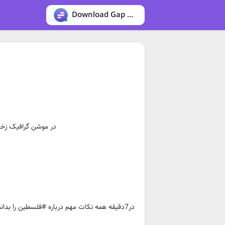
Download Gap messenger
در موشن گرافیک زخم 
در7دقیقه همه نکات مهم درباره #فلسطین را بدان