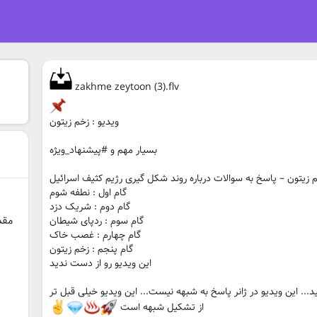
zakhme zeytoon (3).flv
ویدیو : زخم زیتون
بسیار مهم و #پیشنهاد_ویژه
زیتون – پاسخ به سوالات درباره روند شکل گیری رژیم کثیف اسرائیل
گام اول : نطفه شوم
گام دوم : شریک دزد
مقد
گام سوم : ردپای شیطان
گام چهارم : غصب خاک
گام پنجم : زخم زیتون
این ویدیو رو از دست ندید
ید... این ویدیو در ژانر پاسخ به شبهه نیست... این ویدیو خیلی قبل تر
از تشکیل شبهه است