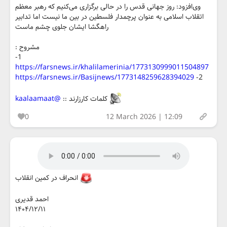
وی‌افزود: روز جهانی قدس را در حالی برگزاری می‌کنیم که رهبر معظم
اتقلاب اسلامی به عنوان پرچمدار فلسطین در بین ما نیست اما تدابیر
راهگشا ایشان جلوی چشم ماست
مشروح :
1-
https://farsnews.ir/khalilamerinia/1773130999011504897
https://farsnews.ir/Basijnews/1773148259628394029
2-
کلمات کارزارند ::‌
@kaalaamaat
0
12 March 2026 | 12:09
انحراف در کمین انقلاب
احمد قدیری
۱۴۰۴/۱۲/۱۱