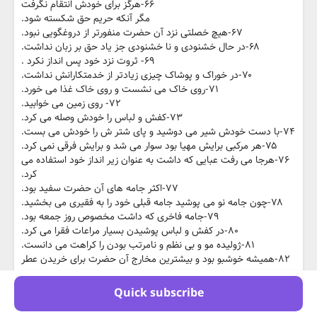
۶۶-هرگز برای خودش انتقام نگرفت
مگر آنکه حریم حق شکسته شود.
۶۷-هیچ خصلتی نزد آن حضرت منفورتر از دروغگویی نبود.
۶۸-در حال خشنودی و نا خشنودی جز یاد حق بر زبان نداشت.
۶۹- ثروت نزد خود پس انداز نکرد .
۷۰-در خوراک و پوشاک چیزی زیادتر از خدمتکارانش نداشت.
۷۱-روی خاک می نشست و روی خاک غذا می خورد.
۷۲- روی زمین می خوابید.
۷۳-کفش و لباس را خودش وصله می کرد.
۷۴-با دست خودش شیر می دوشید و پای شتر ش را خودش می بست.
۷۵-هر مرکبی برایش مهیا بود سوار می شد و برایش فرقی نمی کرد.
۷۶-هرجا می رفت عبایی که داشت به عنوان زیر انداز خود استفاده می
کرد.
۷۷-اکثر جامه های آن حضرت سفید بود.
۷۸-چون جامه نو می پوشید جامه قبلی خود را به فقیری می بخشید.
۷۹-جامه فاخری که داشت مخصوص روز جمعه بود.
۸۰-در کفش و لباس پوشیدن بسیار مراعات فقرا می کرد.
۸۱-ژولیده مو و بی نظم و نامرتب بودن را کراهت می دانست.
۸۲-همیشه خوشبو بود و بیشترین مخارج آن حضرت برای خریدن عطر
بود.
۸۳-همیشه با وضو بود و هنگام وضو گرفتن مسواک می زد.
Quick subscribe
۸۴-نور چشم او در نماز بود و آسایش و آرامش خود را در نماز می یافت.
۸۵-ایام سیزدهم و چهاردهم و پانزدهم هرماه را روزه می داشت.