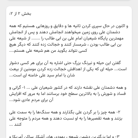
بخش ۲ از ۲:
و اکنون در حال سپری کردن ثانیه ها و دقایق و روزهایی هستیم که همه
دشمنان علی روی زمین میخواهند انجامش دهند و پس از انجامش
مهمترین پایگاه شیعیان امام علی بن ابی طالب را ....... از شیعه علی
بن ابی طالب بودن ، شرمسار کنند و خجالت زده کنند که دیگر هیچ
کسی نتواند بگوید من هم شیعه علی هستم....
گفتن این حیله و نیرنگ بزرگ حتی اشاره به آن برای هر کسی دشوار
است... حیله ای که یکی از اهدافش خجالت زده کردن مومنین از بیعت
شان با امام سید علی خامنه ای است...
و همه دشمنان علی نقشه دارند که در کشور شیعیان علی ... ۱- گرانی و
فساد و شورش را به بالاترین سطح خود برسانند اما به مرور که افزایش
آن برای مردم عادی شود...
۲- همه چیز را بر گردن علی بگذارند و همه سنگ‌ها را به سمت علی
بزنند و همه تقصیرها را به او نسبت دهند و همه مردم را متوجه علی
کنند ...
۳- و اما بزرگترین دشمن شیعه ، یهودی های آشکار ساکن آمریکا و