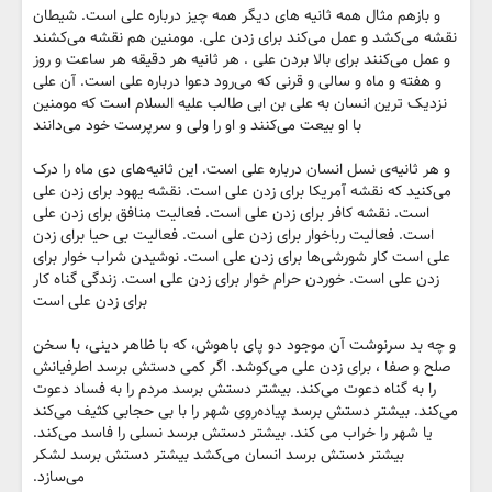
و بازهم مثال همه ثانیه های دیگر همه چیز درباره علی است. شیطان
‌‌نقشه می‌کشد و عمل می‌کند برای زدن علی. مومنین هم نقشه می‌کشند
و عمل می‌کنند برای بالا بردن علی . هر ثانیه هر دقیقه هر ساعت و روز
و هفته و ماه و سالی و قرنی که می‌رود دعوا درباره علی است. آن علی
نزدیک ترین انسان به علی بن ابی طالب علیه السلام است که مومنین
با او بیعت می‌کنند و او را ولی و سرپرست خود می‌دانند
و هر ثانیه‌ی نسل انسان درباره علی است. این ثانیه‌های دی ماه را درک
می‌کنید که نقشه آمریکا برای زدن علی است. نقشه یهود برای زدن علی
است. نقشه کافر برای زدن علی است. فعالیت منافق برای زدن علی
است. فعالیت رباخوار برای زدن علی است. فعالیت بی حیا برای زدن
علی است کار شورشی‌ها برای زدن علی است. نوشیدن شراب خوار برای
زدن علی است. خوردن حرام خوار برای زدن علی است. زندگی گناه کار
برای زدن علی است
و چه بد سرنوشت آن موجود دو پای باهوش، که با ظاهر دینی، با سخن
صلح و صفا ، برای زدن علی می‌کوشد. اگر کمی دستش برسد اطرفیانش
را به گناه دعوت می‌کند. بیشتر دستش برسد مردم را به فساد دعوت
می‌کند. بیشتر دستش برسد پیاده‌روی شهر را با بی حجابی کثیف می‌کند
یا شهر را خراب می کند. بیشتر دستش برسد نسلی را فاسد می‌کند.
بیشتر دستش برسد انسان می‌کشد بیشتر دستش برسد لشکر
می‌سازد.