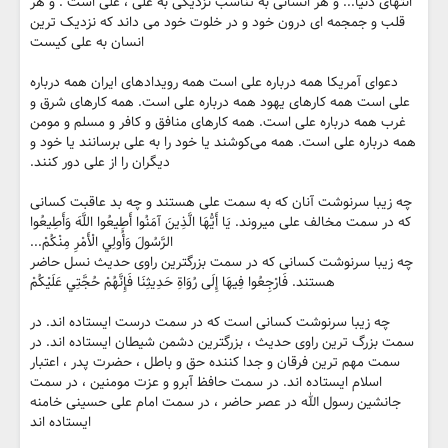
انتهای دنیا... و هر انسانی به تناسب نزدیکی به علی ، علی است . و هر
قلب و جمجمه ای درون خود و در خلوت خود می داند که نزدیک ترین
انسان به علی کیست
دعوای آمریکا همه درباره علی است همه رویدادهای ایران همه درباره
علی است همه کارهای یهود همه درباره علی است. همه کارهای شرق و
غرب همه درباره علی است. همه کارهای منافق و کافر و مسلم و مومن
همه درباره علی است. همه می‌کوشند یا خود را به علی برسانند یا خود و
دیگران را از علی دور کنند.
چه زیبا سرنوشت آنان که به سمت علی هستند و چه بد عاقبت کسانی
که در سمت مخالف علی میروند. يَا أَيُّهَا الَّذِينَ آمَنُوا أَطِيعُوا اللَّهَ وَأَطِيعُوا
الرَّسُولَ وَأُولِي الْأَمْرِ مِنْكُمْ...
چه زیبا سرنوشت کسانی که در سمت بزرگترین راوی حدیث نسل حاضر
هستند. فَارْجِعُوا فِيهَا إِلَى رُوَاةِ حَدِيثِنَا فَإِنَّهُمْ حُجَّتِي عَلَيْكُمْ
چه زیبا سرنوشت کسانی است که در سمت درست ایستاده اند. در
سمت بزرگ ترین راوی حدیث ، بزرگترین دشمن شیطان ایستاده اند. در
سمت مهم ترین فرقان و جدا کننده حق و باطل ، حضرت پدر ، اعتبار
اسلام ایستاده اند. در سمت حافظ آبرو و عزت مومنین ، در سمت
جانشین رسول الله در عصر حاضر ، در سمت امام علی حسینی خامنه
ایستاده اند