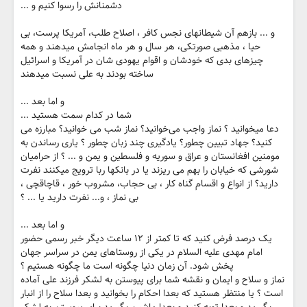
دشمنانش را رسوا کنیم و ...
و ... بازهم آن شیطانهای نجس کافر ، اصلاح طلب، آمریکا پرست، بی
حیا ، مذهبی صورتکی، هر سال و هر ماه انجامش میدهند و همه
چیزهای بدی که خودشان و اقوام یهودی شان در آمریکا و اسرائیل
ساخته بودند به علی نسبت میدهند
و اما بعد ...
شما در کدام سمت هستید ...
دعا میخوانید ؟‌ نماز واجب می‌خوانید؟ نماز شب می خوانید؟ مبارزه می
کنید؟‌ جهاد تبیین چطور؟ یادگیری چند زبان چطور ؟‌ یاری رساندن به
مومنین افغانستان و عراق و سوریه و فلسطین و یمن و ... ؟ از حرامیان
شورشی که خیابان را بهم می ریزند یا در بانکها ربا ترویج میکنند نفرت
دارید؟ از انواع و اقسام گناه کار ، بی حجاب، مشروب خور ، قاچاقچی ،
بی نماز ، و... نفرت دارید یا ... ؟
و اما بعد ...
یک درصد فرض کنید که تا کمتر از ۱۲ ساعت دیگر خبر رسمی حضور
امام مهدی علیه السلام در یکی از روستاهای یمن در سراسر جهان
پخش شود. آن زمان دنیا چگونه است ما چگونه هستیم ؟‌
نماز و سلاح و ایمان و نقشه شما برای پیوستن به لشکر فرزند علی آماده
است ؟ یا منتظر هستید که بعدا احکام را بخوانید و بعدا سلاح را از انبار