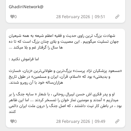
@GhadiriNetwork
0
28 February 2026 | 09:51
شهادت بزرگ ترین راوی حدیث و فقیه اعظم شیعه به همه شیعیان
جهان تسلیت میگوییم . این مصیبت و بلای چنان بزرگ است که تا ده
ها سال را گرفتار غم و بلا میکند ...
اما فراموش نکنید :
«مسعود پزشکیان نژاد پرست» بزرگ‌ترین و طولانی‌ترین «زیان، خسارت
و بدبختی» بود که «اسلام، قرآن، ایران و مسلمین» در طول تاریخ
هزاران‌ساله خود با آن روبرو شدند.
او و پدر فکری اش حسن لیبرال روحانی ، با شعار « سایه جنگ را بر
میداریم » آمدند و مومنین نماز خوان را تمسخر کردند ... اما این ظاهر
بود ، در باطن کار نیت داشتند ، که اصل جنگ را درون ملت ایران دائمی
کنند
0
28 February 2026 | 09:49