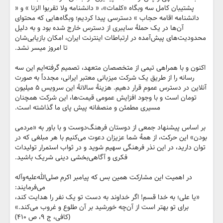
پشتیبان کامل سه وبگاه «کلمات»، « دانشنامه ولا تقربوا الزنا » و «
دانشنامه اقامه حجاب » دسترسی پیدا کردیم؛ وبگاه‌هایی که محتوای
آن‌ها در یک حملهٔ سایبری از دسترس خارج شده بود و به دلیل
محدودیت‌های پیش‌آمده در ارتباطات اینترنت ایران، امکان بازیابی‌شان
تا امروز میسر نشد.
اکنون و با همراهی تیمی از متخصصان متعهد، تصمیم گرفته‌ایم این سه
رسانه را از طریق یک شرکت میزبانی معتبر ایرانی، مجدداً به صورت
آنلاین در دسترس عموم قرار دهیم. هزینهٔ سالانهٔ این سرویس ۵ میلیون
تومان است و با وجود افزایش عمومی قیمت‌ها، این شرکت همچنان
مسیری مطمئن و منصفانه پیش پای ما گذاشته است.
بر اساس پیشنهاد جمعی از دوستان فرهنگ‌دوست و با باور به «مردمی
بودن» این حرکت، از همهٔ شما عزیزان دعوت می‌کنیم با هر مبلغی که در
توان دارید، در این نذر فرهنگی سهیم شوید و در ثواب استمرار تولیدات
فکری و آگاهی‌بخشی دینی شریک باشید.
در اهمیت این مشارکت همین بس که پیامبر اکرم صلی‌الله‌علیه‌وآله
می‌فرمایند:
«یا علی؛ به خدا قسم! اگر خداوند به دست تو یک نفر را هدایت کند،
برای تو بهتر است از آن‌چه خورشید بر آن طلوع و غروب می‌کند.»
(کافی، ج ۹، ص ۴۱۰)