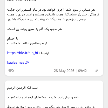
6037998237113641
هر مبلغی از سوی شما، آجری خواهد بود در بنای استمرار این حرکت
فرهنگی. پیش‌تر سپاسگزار همت بلندتان هستیم و امید داریم با همت
جمعی، به‌زودی شاهد بازگشت پرقدرت این سه وبگاه باشیم.
هر سهم، یک گام به سوی روشنایی است.
با احترام
گروه رسانه‌ای انقلاب با فقاهت
ارتباط :
https://ble.ir/alo_hi
@kaalaamaat
0
28 May 2026 | 09:42
بسم الله الرحمن الرحیم
سلام و عرض ادب خدمت مخاطبان ارجمند و دغدغه‌مند
به لطف الهی و پس از سه ماه پیگیری، از ابتدای خرداد ماه به نسخهٔ