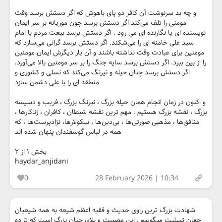
و چه بد سرنوشت آن کافر دو پای باهوش که اگر دستش برسد وقت
مومنی را تلف می‌کند اگر دستش برسد چون موریانه بر سر ایمان
نویسنده ای یا نگارنده ای می رود . اگر دستش برسد بیعت مردم با امام
سید علی خامنه ای را می‌شکند. اگر دستش برسد گرانی می‌سازد که
مومنین برای عبادت وقت نداشته باشند و آن یار دیگرش ایمان مومنین
را از بین ببرد. اگر دستش برسد سایه جنگ را بر سر مومنین بالا می‌آورد.
اگر دستش برسد چنان حیله و نیرنگ می‌کند که نسلی و کشوری و
منطقه ای را با علی دشمن سازد
و اکنون در زمان انجام همان حیله بزرگ ، نیرنگ بزرگ ، فریب و دسیسه
بزرگ ، نقشه بزرگ هستیم . مهم ترین نقشه شیطان ، کافران ، زناکارها ،
منافق‌ها ، مذهبی صورتی‌ها ، بی‌دین‌ها ، سکولارها، نژادپرست‌ها ، که
همه در لباس گوسفندان پنهان شده اند
بخش ۱ از ۲
haydar_anjidani
0
28 February 2026 | 10:34
شهادت بزرگ ترین راوی حدیث و فقیه اعظم شیعه به همه شیعیان
جهان تسلیت میگوییم . این مصیبت و بلای چنان بزرگ است که تا ده