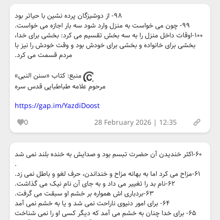
۹۸- از دوشیزگان پرده نشین با حیاتر بود
۹۹- چون می خواست به منزل وارد شود سه بار اجازه می خواست.
۱۰۰-اوقات داخل منزل را به سه بخش تقسیم می کرد: بخشی برای خدا،
بخشی برای خانواده و بخشی برای خودش بود و وقت خودش را نیز با
مردم قسمت می کرد.
منبع: کتاب «سنن النبی»
مرحوم علامه طباطبایی قدس سره
https://gap.im/YazdiDoost
0
28 February 2026 | 12:35
۶۰-اکثر خندیدن آن حضرت تبسم بود و صدایش به خنده بلند نمی شد
.
۶۱-مزاح می کرد اما به بهانه مزاح و خنداندن، حرف لغو و باطل نمی زد.
۶۲-نام بد را تغییر می داد و به جای آن نام نیک می گذاشت.
۶۳-بردباری اش همواره بر خشم او سبقت می گرفت.
۶۴- برای امور دنیوی ناراحت نمی شد و یا به خشم نمی آمد
۶۵- برای خدا چنان به خشم می آمد که دیگر کسی او را نمی شناخت