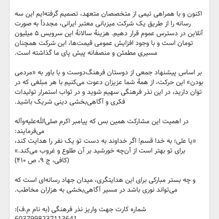
اکنون و با همراهی تیمی از متخصصان متعهد، تصمیم گرفته‌ایم این سه
رسانه را از طریق یک شرکت میزبانی معتبر ایرانی، مجدداً به صورت
آنلاین در دسترس عموم قرار دهیم. هزینهٔ سالانهٔ این سرویس ۵ میلیون
تومان است و با وجود افزایش عمومی قیمت‌ها، این شرکت همچنان
مسیری مطمئن و منصفانه پیش پای ما گذاشته است.
بر اساس پیشنهاد جمعی از دوستان فرهنگ‌دوست و با باور به «مردمی
بودن» این حرکت، از همهٔ شما عزیزان دعوت می‌کنیم با هر مبلغی که در
توان دارید، در این نذر فرهنگی سهیم شوید و در ثواب استمرار تولیدات
فکری و آگاهی‌بخشی دینی شریک باشید.
در اهمیت این مشارکت همین بس که پیامبر اکرم صلی‌الله‌علیه‌وآله
می‌فرمایند:
«یا علی؛ به خدا قسم! اگر خداوند به دست تو یک نفر را هدایت کند،
برای تو بهتر است از آن‌چه خورشید بر آن طلوع و غروب می‌کند.»
(کافی، ج ۹، ص ۴۱۰)
و چه بستر مبارکی برای این هدایتگری، میدان جهاد رسانه‌ای است که
می‌تواند نوری باشد در مسیر آگاهی‌بخشی به هزاران مخاطب.
شماره کارت جهت واریز نذر فرهنگی (به نام م.ف):