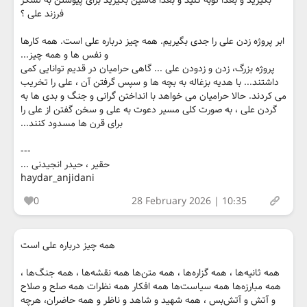
بگیرید و بعدا توبه کنید و بعدا ماشین بگیرید برای پیوستن به لشکر
فرزند علی ؟
ابر پروژه زدن علی را جدی بگیریم. همه چیز درباره علی است. همه کارها
و نفس ها و همه چیز...
پروژه بزرگ، زدن و زدودن علی ... گاهی حرامیان در قدیم توانایی کمی
داشتند... با هدیه بزغاله به بچه ها و سپس گرفتن آن ، علی را تخریب
می کردند. حالا حرامیان می خواهد با انداختن گرانی و جنگ و بدی ها به
گردن علی ، به صورت کلی مسیر دعوت به علی و سخن گفتن از علی را
برای قرن ها مسدود کنند...
---
حقیر ،‌ حیدر انجیدنی ...
haydar_anjidani
0
28 February 2026 | 10:35
همه چیز درباره علی است
همه ثانیه‌ها ، همه گزاره‌ها ، همه متن‌ها همه نقشه‌ها ، همه جنگ‌ها ،
همه مبارزه‌ها همه سیاست‌ها همه افکار همه نظرات همه صلح و صلاح
و آتش و آتش‌بس ، همه شهید و شاهد و ناظر و همه حاضران، هرچه