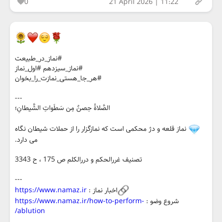
0
21 April 2026 | 11:22
#نماز_در_طبیعت
#نماز_سیزدهم #اول_نماز
#هر_جا_هستی_نمازت_را_بخوان
---
الصَّلاةُ حِصنٌ مِن سَطَواتِ الشَّیطانِ؛
نماز قلعه و دژ محکمی است که نمازگزار را از حملات شیطان نگاه
می دارد.
تصنیف غررالحکم و دررالکلم ص 175 ، ح 3343
---
اخبار نماز :
https://www.namaz.ir
شروع وضو :
https://www.namaz.ir/how-to-perform-
ablution/