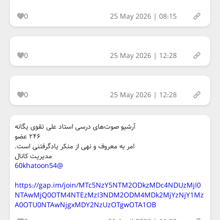
0
25 May 2026 | 08:15
0
25 May 2026 | 12:28
0
25 May 2026 | 12:28
آرشیو صوت‌های درسی استاد علی تقوی یگانه
۲۴۶ عضو
امر به معروف و نهی از منکر یادگرفتنی است.
مدیریت کانال
@60khatoon54
https://gap.im/join/MTc5NzY5NTM2ODkzMDc4NDUzMjI0
NTAwMjQ0OTM4NTEzMzI3NDM2ODM4MDk2MjYzNjY1Mz
A0OTU0NTAwNjgxMDY2NzUzOTgwOTA1OB