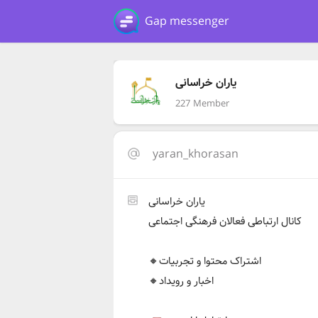
Gap messenger
یاران خراسانی
227 Member
yaran_khorasan
یاران خراسانی
کانال ارتباطی فعالان فرهنگی اجتماعی
🔸️اشتراک محتوا و تجربیات
🔸️اخبار و رویداد