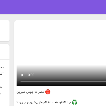
محت
آشن
بن
مضرات جوش شیرین
ح
د
چرا #نانوا به سراغ #جوش_شیرین می‌رود؟