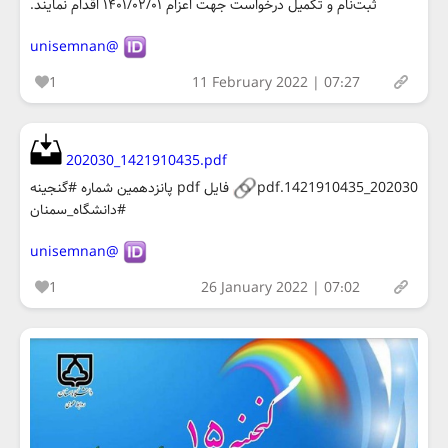
ثبت‌نام و تکمیل درخواست جهت اعزام ۱۴۰۱/۰۲/۰۱ اقدام نمایند.
@unisemnan
1
11 February 2022 | 07:27
202030_1421910435.pdf
202030_1421910435.pdf
فایل pdf پانزدهمین شماره #گنجینه
#دانشگاه_سمنان
@unisemnan
1
26 January 2022 | 07:02