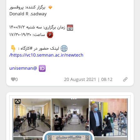
برگزار کننده: پروفسور
Donald R .sadway
زمان برگزاری: سه شنبه ۱۴۰۰/۶/۲
ساعت: ۱۹/۳۰-۱۷/۳۰
لینک حضور در #کارگاه :
https://vc10.semnan.ac.ir/newtech/
@unisemnan
0
20 August 2021 | 08:12