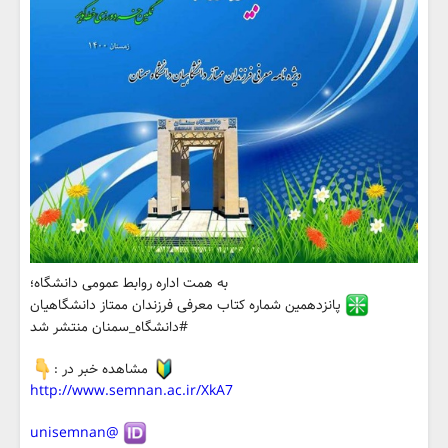
به همت اداره روابط عمومی دانشگاه؛
پانزدهمین شماره کتاب معرفی فرزندان ممتاز دانشگاهیان
#دانشگاه_سمنان منتشر شد
مشاهده خبر در :
http://www.semnan.ac.ir/XkA7
@unisemnan