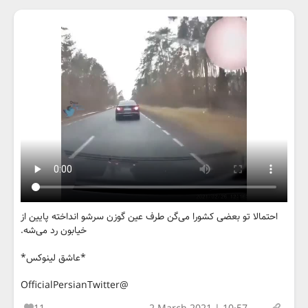
احتمالا تو بعضی کشورا می‌گن طرف عین گوزن سرشو انداخته پایین از
خیابون رد می‌شه.
*عاشق لینوکس*
@OfficialPersianTwitter