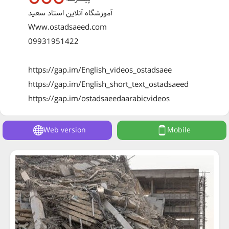
آموزشگاه آنلاین استاد سعید
Www.ostadsaeed.com
09931951422
https://gap.im/English_videos_ostadsaee
https://gap.im/English_short_text_ostadsaeed
https://gap.im/ostadsaeedaarabicvideos
Web version
Mobile