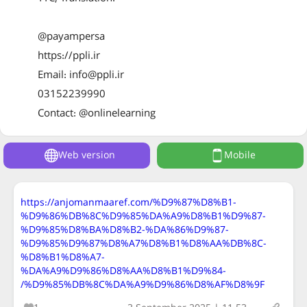
@payampersa
https://ppli.ir
Email: info@ppli.ir
03152239990
Contact: @onlinelearning
Web version
Mobile
https://anjomanmaaref.com/%D9%87%D8%B1-
%D9%86%DB%8C%D9%85%DA%A9%D8%B1%D9%87-
%D9%85%D8%BA%D8%B2-%DA%86%D9%87-
%D9%85%D9%87%D8%A7%D8%B1%D8%AA%DB%8C-
%D8%B1%D8%A7-
%DA%A9%D9%86%D8%AA%D8%B1%D9%84-
%D9%85%DB%8C%DA%A9%D9%86%D8%AF%D8%9F/