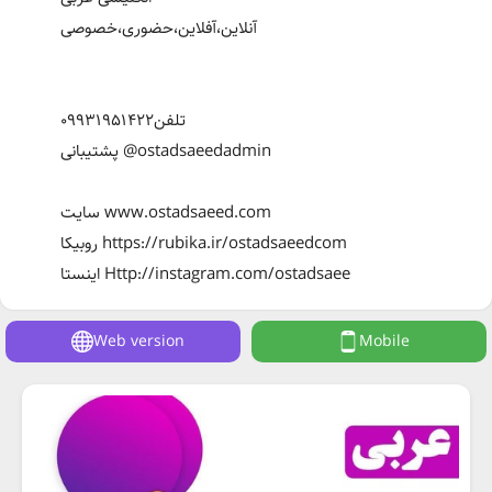
آنلاین،آفلاین،حضوری،خصوصی
تلفن۰۹۹۳۱۹۵۱۴۲۲
پشتيبانى @ostadsaeedadmin
سایت www.ostadsaeed.com
روبيكا https://rubika.ir/ostadsaeedcom
اینستا Http://instagram.com/ostadsaee
Web version
Mobile