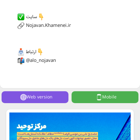
سایت
Nojavan.Khamenei.ir
ارتباط
@alo_nojavan
Web version
Mobile