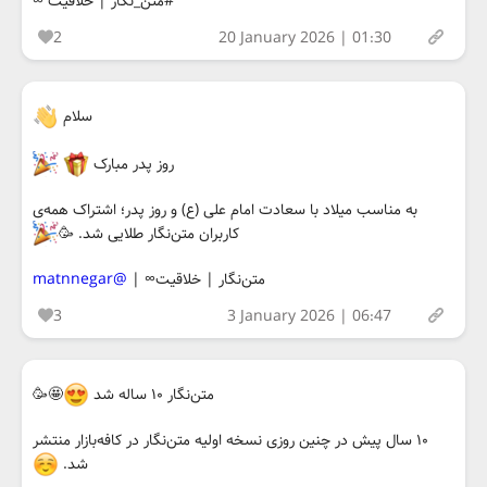
#متن_نگار | خلاقیت ∞
2
20 January 2026 | 01:30
سلام
روز پدر مبارک
به مناسب میلاد با سعادت امام علی (ع) و روز پدر؛ اشتراک همه‌ی
کاربران متن‌نگار طلایی شد. 🥳
متن‌نگار | خلاقیت∞ |
@matnnegar
3
3 January 2026 | 06:47
متن‌نگار ۱۰ ساله شد
🤩🥳
۱۰ سال پیش در چنین روزی نسخه اولیه متن‌نگار در کافه‌بازار منتشر
شد.