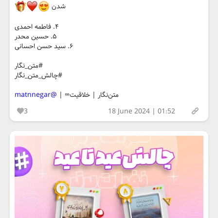
شدن
۴. فاطمه احمدی
۵. حسین محدر
۶. سید حسن احسانی
#متن_نگار
#چالش_متن_نگار
متن‌نگار | خلاقیت∞ |
@matnnegar
3
18 June 2024 | 01:52