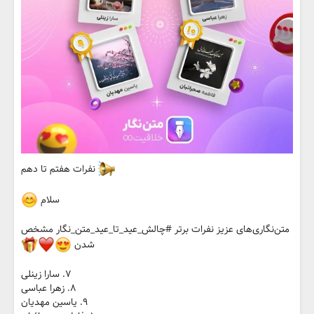
نفرات هفتم تا دهم
سلام
متن‌نگاری‌های عزیز نفرات برتر #چالش_عید_تا_عید_متن_نگار مشخص
شدن
۷. سارا زینلی
۸. زهرا عباسی
۹. یاسین مهدیان