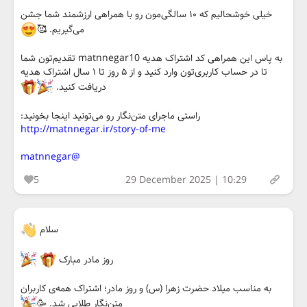
خیلی خوشحالیم که ۱۰ سالگی‌مون رو با همراهی ارزشمند شما جشن
می‌گیریم. 🥰
به پاس این همراهی کد اشتراک هدیه matnnegar10 تقدیم‌تون شما
تا در حساب کاربری‌تون وارد کنید و از ۵ روز تا ۱ سال اشتراک هدیه
دریافت کنید.
راستی ماجرای متن‌نگار رو می‌تونید اینجا بخونید:
http://matnnegar.ir/story-of-me
@matnnegar
5
29 December 2025 | 10:29
سلام
روز مادر مبارک
به مناسب میلاد حضرت زهرا (س) و روز مادر؛ اشتراک همه‌ی کاربران
متن‌نگار طلایی شد. 🥳