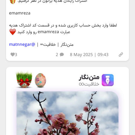
اشتراک رایگان هدیه براتون در نظر گرفتیم.
emamreza
لطفا وارد بخش حساب کاربری شده و در قسمت کد اشتراک هدیه
عبارت emamreza رو وارد کنید
متن‌نگار | خلاقیت∞ |
@matnnegar
3
2
8 May 2025 | 09:43