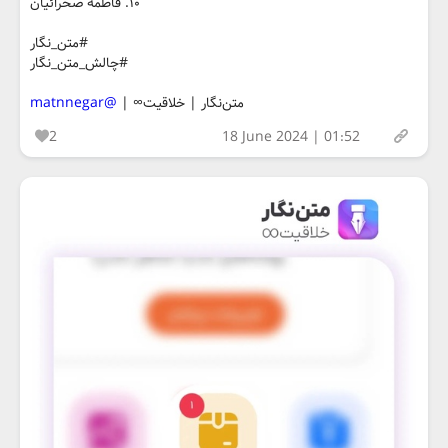
۱۰. فاطمه صحرائیان
#متن_نگار
#چالش_متن_نگار
متن‌نگار | خلاقیت∞ |
@matnnegar
2
18 June 2024 | 01:52