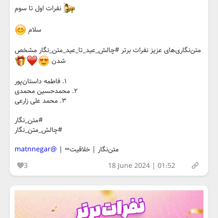
نفرات اول تا سوم
سلام
متن‌نگاری‌های عزیز نفرات برتر #چالش_عید_تا_عید_متن_نگار مشخص
شدن
۱. فاطمه داستان‌پور
۲. محمدحسین محمدی
۳. محمد علی زارعی
#متن_نگار
#چالش_متن_نگار
متن‌نگار | خلاقیت∞ |
@matnnegar
3
18 June 2024 | 01:52