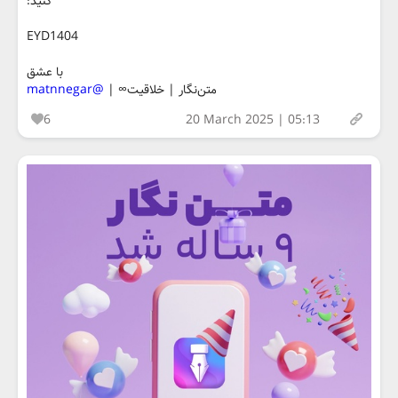
کنید:
EYD1404
با عشق
متن‌نگار | خلاقیت∞ |
@matnnegar
6
20 March 2025 | 05:13