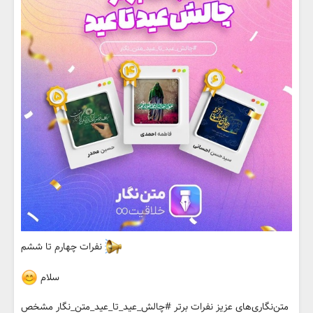
نفرات چهارم تا ششم
سلام
متن‌نگاری‌های عزیز نفرات برتر #چالش_عید_تا_عید_متن_نگار مشخص