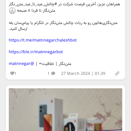
همراهان عزیز، آخرین فرصت شرکت در #چالش_عید_تا_عید_متن_نگار
متن‌نگار تا فردا ۸ صبحه
متن‌نگاری‌هاتون رو به ربات چالش متن‌نگار در تلگرام یا پیام‌رسان بله
ارسال کنید.
https://t.me/matnnegarchaleshbot
https://ble.ir/matnnegarbot
متن‌نگار | خلاقیت∞ |
@matnnegar
1
1
27 March 2024 | 01:39