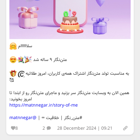
سلااااااام
متن‌نگار ۹ ساله شد
به مناسبت تولد متن‌نگار اشتراک همه‌ی کاربران، امروز طلائیه
🥰
همین الان به وبسایت متن‌نگار سر بزنید و ماجرای متن‌نگار رو از ابتدا تا
امروز بخونید:
https://matnnegar.ir/story-of-me
#متن_نگار | خلاقیت ∞ |
@matnnegar
8
2
28 December 2024 | 09:21