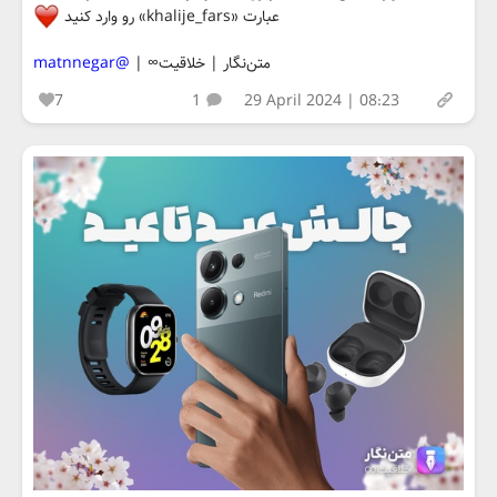
عبارت «khalije_fars» رو وارد کنید
متن‌نگار | خلاقیت∞ |
@matnnegar
7
1
29 April 2024 | 08:23