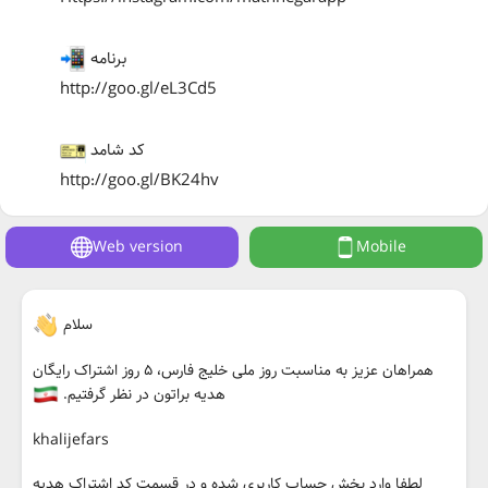
برنامه
http://goo.gl/eL3Cd5
کد شامد
http://goo.gl/BK24hv
Web version
Mobile
سلام
‌همراهان عزیز به مناسبت روز ملی خلیج فارس، ۵ روز اشتراک رایگان
هدیه براتون در نظر گرفتیم.
khalijefars
لطفا وارد بخش حساب کاربری شده و در قسمت کد اشتراک هدیه