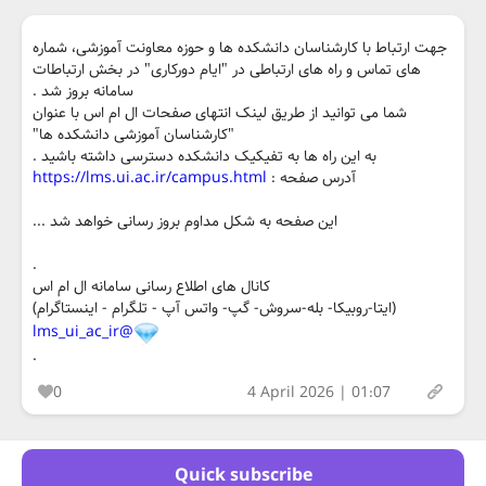
جهت ارتباط با کارشناسان دانشکده ها و حوزه معاونت آموزشی، شماره
های تماس و راه های ارتباطی در "ایام دورکاری" در بخش ارتباطات
سامانه بروز شد .
شما می توانید از طریق لینک انتهای صفحات ال ام اس با عنوان
"کارشناسان آموزشی دانشکده ها"
به این راه ها به تفیکیک دانشکده دسترسی داشته باشید .
آدرس صفحه :
https://lms.ui.ac.ir/campus.html
این صفحه به شکل مداوم بروز رسانی خواهد شد ...
.
کانال های اطلاع رسانی سامانه ال ام اس
(ایتا-روبیکا- بله-سروش- گپ- واتس آپ - تلگرام - اینستاگرام)
@lms_ui_ac_ir
.
0
4 April 2026 | 01:07
Quick subscribe