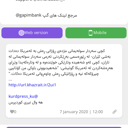
@gapimbank مرجع لینک های گپ
Web version
Mobile
کچی سەردار سولەیمانی مژدەی ڕۆژانی ڕەش بە ئەمریکا دەدات
بەشی ئێران- لە ڕێوڕەسمی بەڕێکردنی تەرمی سەردار سولەیمانی لە
تاران، کچی ئەو شەهیدە وتارێکی خوێندەوە و لە وتارەکەیدا وێڕای
هەڕەشەکردن لە ئەمریکا گوتیشی: "شەهیدبوونی باوکی من کۆتاییی
چیرۆکەکە نیە و ڕۆژانێکی ڕەش چاوەڕوانی ئەمریکا دەکات."
...
http://url.khazrait.ir/2ui1
@kurdpress_ku
هه وال نیری کوردپرس
0
7 January 2020 | 12:00