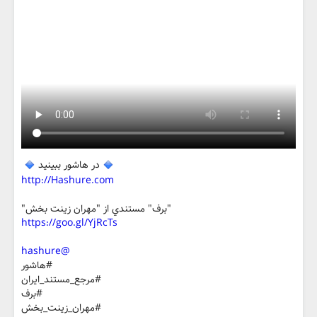
در هاشور ببينيد
http://Hashure.com
"برف" مستندي از "مهران زینت بخش"
https://goo.gl/YjRcTs
@hashure
#هاشور
#مرجع_مستند_ايران
#برف
#مهران_زينت_بخش