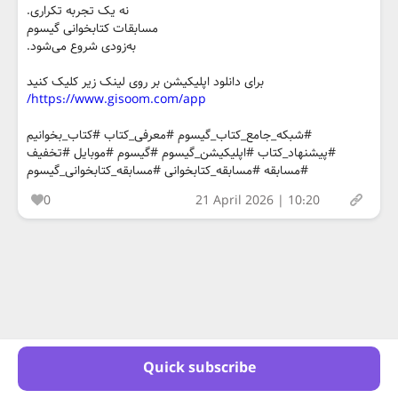
نه یک تجربه تکراری.
مسابقات کتابخوانی گیسوم
به‌زودی شروع می‌شود.
برای دانلود اپلیکیشن بر روی لینک زیر کلیک کنید
https://www.gisoom.com/app/
#شبکه_جامع_کتاب_گیسوم #معرفی_کتاب #کتاب_بخوانیم
#پیشنهاد_کتاب #اپلیکیشن_گیسوم #گیسوم #موبایل #تخفیف
#مسابقه #مسابقه_کتابخوانی #مسابقه_کتابخوانی_گیسوم
0
21 April 2026 | 10:20
Quick subscribe