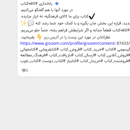
راه‌اندازی #کافه‌کتاب
در مورد آنها با هم گفتگو می‌کنیم.
کتاب برای ما کالای فرهنگیه، نه ابزار مزایده.
ید، قراره این بخش جان بگیره و با کمک خود شما رشد کنه
 #کافه‌کتاب قطعاً جذابه و اگر شرایطش فراهم بشه، حتماً جلو می‌بریم.
نظراتتان در مورد این پست را در آدرس زیر
بفرمایید.
https://www.gisoom.com/profile/gisoom/content/
87433
گیسومی #کتاب #خرید_کتاب #فروش_کتاب #کتابفروشی #کتابخوانی
#فروش_آنلاین_کتاب #ارسال_کتاب #بازیافت_کتاب #فرهنگ_مطالعه
 #فروشنده_کتاب #خریدار_کتاب #کتابباز #کتاب_دوست #کتاب_خوب
0