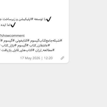
با توسعه #اپلیکیشن و زیرساخت جد
اما ایده
/?showcomment
#شبکه‌جامع‌کتاب‌گیسوم #کتابخونی #گیسوم #
#عاشقان_کتاب #گیسوم #بازار_کتاب 
#مطالعه_ارزان #کتاب‌های_قابل_بازیافت
17 May 2026 | 12:20