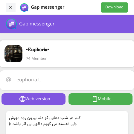
Gap messenger
Download
Gap messenger
•𝐄𝐮𝐩𝐡𝐨𝐫𝐢𝐚•
74 Member
euphoria.L
Web version
Mobile
کنم هر شب دعایی کز دلم بیرون رود مهرش
ولی آهسته می گویم : الهی بی اثر باشد :)