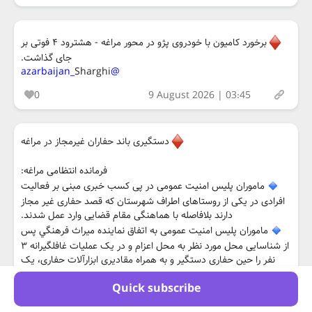
برخورد کامیون با خودروی پژو در محور مراغه - هشترود ۴ فوتی بر
جای گذاشت.
Sharghi
@azarbaijan_
0
9 August 2026 | 03:45
دستگيری باند حفاران غيرمجاز در مراغه
فرمانده انتظامی مراغه:
ماموران پليس امنيت عمومی در پی كسب خبری مبنی بر فعاليت
افرادی در يکی از روستاهای اطراف شهرستان که قصد حفاری غير مجاز
دارند بلافاصله با هماهنگی مقام قضایی وارد عمل شدند.
ماموران پليس امنيت عمومی به اتفاق نماينده ميراث فرهنگي پس
از شناسايی محل مورد نظر به محل اعزام و در يک عمليات غافلگيرانه ۳
نفر را حين حفاری دستگير و به همراه مقاديری ابزارآلات حفاری، یک
دستگاه فلزياب، ۲ قبضه سلاح سرد کشف و متهمان به همراه یک
Quick subscribe
دستگاه خودرو سواری به يگان انتظامی دلالت و پس از تشکيل پرونده
به مراجع قضایی معرفی شدند.