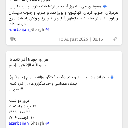
شرقی ادامه خواهد داشت.
همچنین طی سه روز آینده در ارتفاعات جنوب و غرب فارس،
هرمزگان، جنوب کرمان، کهگیلویه و بویراحمد و جنوب و جنوب سیستان
و بلوچستان در ساعات بعدازظهر رگبار و رعد و برق و وزش باد شدید رخ
خواهد داد.
Sharghi
@azarbaijan_
0
10 August 2026 | 08:15
هر روز خود را آغاز کنید با:
بِسْمِ اللَّـهِ الرَّحْمَـٰنِ الرَّحِيمِ
با خواندن دعای عهد و چند دقیقه گفتگو روزانه با امام زمان (عج)،
پیمان همراهی و خدمتگزاری‌مان را تازه کنیم.
#صبح_نو
امروز دو شنبه
۱۹ مرداد ماه ۱۴۰۵
۲۶ صفر ۱۴۴۸
۱۰ آگوست ۲۰۲۶
Sharghi
@azarbaijan_