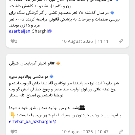
زن و ۲۱مرد)، ۵۰ درصد کاهش داشت.
در سال گذشته ۷۵ نفر مصدوم ناشی از گاز گرفتگی سگ برای
بررسی صدمات و جراحات به پزشکی قانونی مراجعه کردند که ۶۰ نفر
مرد و ۱۵ زن بودند.
Sharghi
@azarbaijan_
0
10 August 2026 | 11:11
#الو_اخبار_آذربایجان_شرقی
بو عکسی یوللادیم سیزه
شهرداری( ایده لو) خیاوانیندا بیر توکانین قاباغینا داش قویوب.ایشیم
یوخ نمنه علتی وار.اوزو اولوب سد معبر و چوخ خطرلی ایش گوروب
لوطفا تاپشیرین اصلاح ائله سینلر
شما هم می توانید صدای شهر خود باشید!
پیام‌ها و ویدیوهای خودتون رو همراه با نام شهر برای ما بفرستید
@ertebat_ba_azsharghi
0
10 August 2026 | 10:47