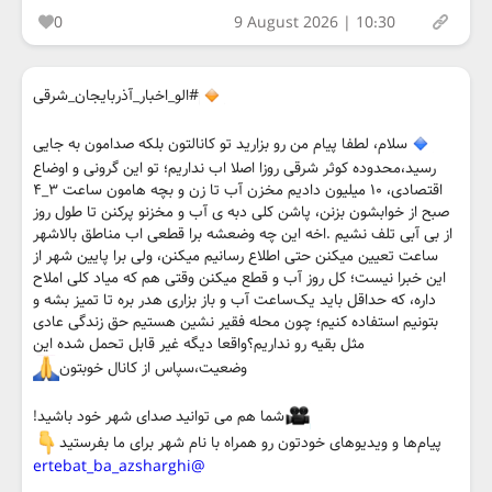
0
9 August 2026 | 10:30
#الو_اخبار_آذربایجان_شرقی
سلام، لطفا پیام من رو بزارید تو کانالتون بلکه صدامون به جایی
رسید،محدوده کوثر شرقی روزا اصلا اب نداریم؛ تو این گرونی و اوضاع
اقتصادی، ۱۰ میلیون دادیم مخزن آب تا زن و بچه هامون ساعت ۳_۴
صبح از خوابشون بزنن، پاشن کلی دبه ی آب و مخزنو پرکنن تا طول روز
از بی آبی تلف نشیم .اخه این چه وضعشه برا قطعی اب مناطق بالاشهر
ساعت تعیین میکنن حتی اطلاع رسانیم میکنن، ولی برا پایین شهر از
این خبرا نیست؛ کل روز آب و قطع میکنن وقتی هم که میاد کلی املاح
داره، که حداقل باید یک‌ساعت آب و باز بزاری هدر بره تا تمیز بشه و
بتونیم استفاده کنیم؛ چون محله فقیر نشین هستیم حق زندگی عادی
مثل بقیه رو نداریم؟واقعا دیگه غیر قابل تحمل شده این
وضعیت،سپاس از کانال خوبتون
شما هم می توانید صدای شهر خود باشید!
پیام‌ها و ویدیوهای خودتون رو همراه با نام شهر برای ما بفرستید
@ertebat_ba_azsharghi