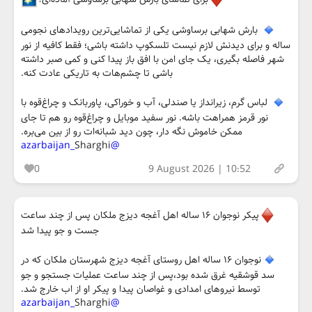
بارش شهابی برساوشی یکی از تماشایی‌ترین رویدادهای نجومی
ساله و برای دیدنش لازم نیست تلسکوپ داشته باشی؛ فقط کافیه از نور
شهر فاصله بگیری، یک جای امن با افق باز پیدا کنی و کمی صبر داشته
باشی تا چشم‌هات به تاریکی عادت کنه.
لباس گرم، زیرانداز یا صندلی، آب و خوراکی، پاوربانک و چراغ‌قوه با
نور قرمز همراهت باشه. نور سفید موبایل و چراغ‌قوه رو هم تا جای
ممکن خاموش نگه دار، چون دید شبانه‌ات رو از بین می‌بره.
Sharghi
@azarbaijan_
0
9 August 2026 | 10:52
پیکر نوجوان ۱۶ ساله اهل آغجه دیزج ملکان پس از چند ساعت
جست و جو پیدا شد
نوجوان ۱۶ ساله اهل روستای آغجه دیزج شهرستان ملکان که در
سد قوشقیه غرق شده بود،پس از چند ساعت عملیات جستجو و جو
توسط نیروهای امدادی و غواصان پیدا و پیکر او از اب خارج شد.
Sharghi
@azarbaijan_