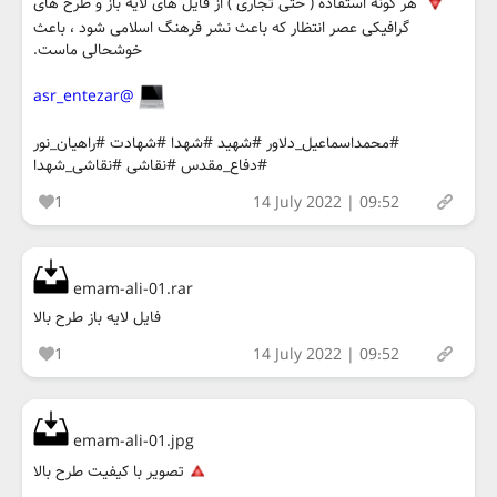
هر گونه استفاده ( حتی تجاری ) از فایل های لایه باز و طرح های
گرافیکی عصر انتظار که باعث نشر فرهنگ اسلامی شود ، باعث
خوشحالی ماست.
@asr_entezar
#محمداسماعیل_دلاور #شهید #شهدا #شهادت #راهیان_نور
#دفاع_مقدس #نقاشی #نقاشی_شهدا
1
14 July 2022 | 09:52
emam-ali-01.rar
فایل لایه باز طرح بالا
1
14 July 2022 | 09:52
emam-ali-01.jpg
تصویر با کیفیت طرح بالا