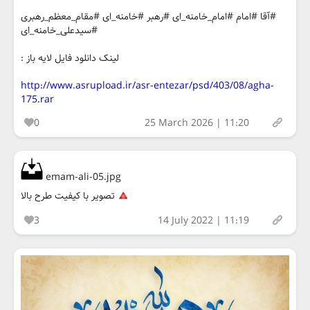
#آقا #امام #امام_خامنه_ای #رهبر #خامنه_ای #مقام_معظم_رهبری
#سیدعلی_خامنه_ای
لینک دانلود فایل لایه باز :
http://www.asrupload.ir/asr-entezar/psd/403/08/agha-
175.rar
0
25 March 2026 | 11:20
emam-ali-05.jpg
تصویر با کیفیت طرح بالا
3
14 July 2022 | 11:19