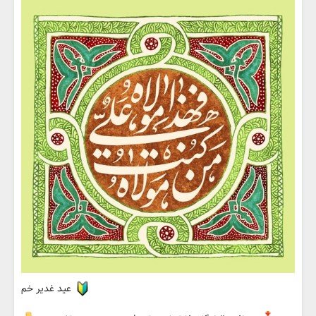
عید غدیر خم