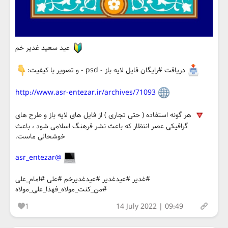
عید سعید غدیر خم
دریافت #رایگان فایل لایه باز - psd - و تصویر با کیفیت:
http://www.asr-entezar.ir/archives/71093
هر گونه استفاده ( حتی تجاری ) از فایل های لایه باز و طرح های
گرافیکی عصر انتظار که باعث نشر فرهنگ اسلامی شود ، باعث
خوشحالی ماست.
@asr_entezar
#غدیر #عیدغدیر #عیدغدیرخم #علی #امام_علی
#من_کنت_مولاه_فهذا_علی_مولاه
1
14 July 2022 | 09:49