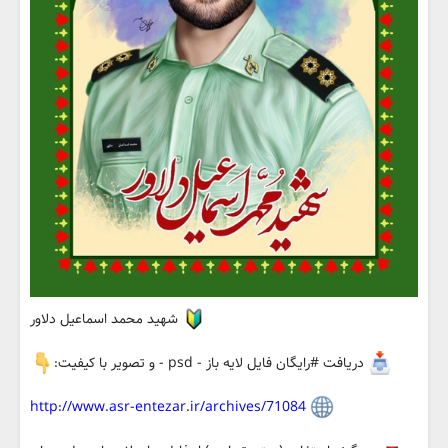
شهید محمد اسماعیل دلاور
دریافت #رایگان فایل لایه باز - psd - و تصویر با کیفیت:
http://www.asr-entezar.ir/archives/71084