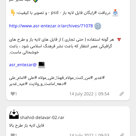
دریافت #رایگان فایل لایه باز - psd - و تصویر با کیفیت:
http://www.asr-entezar.ir/archives/71078
هر گونه استفاده ( حتی تجاری ) از فایل های لایه باز و طرح های
گرافیکی عصر انتظار که باعث نشر فرهنگ اسلامی شود ، باعث
خوشحالی ماست.
@asr_entezar
#غدیر #من_کنت_مولاه_فهذا_علی_مولاه #علی #امام_علی
#دهه_امامت_و_ولایت #عید_غدیر
1
14 July 2022 | 09:54
shahid-delavar-02.rar
فایل لایه باز طرح بالا
1
14 July 2022 | 09:53