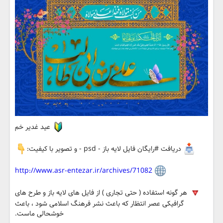
عید غدیر خم
دریافت #رایگان فایل لایه باز - psd - و تصویر با کیفیت:
http://www.asr-entezar.ir/archives/71082
هر گونه استفاده ( حتی تجاری ) از فایل های لایه باز و طرح های
گرافیکی عصر انتظار که باعث نشر فرهنگ اسلامی شود ، باعث
خوشحالی ماست.