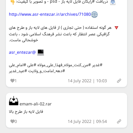
دریافت #رایگان فایل لایه باز - psd - و تصویر با کیفیت:
http://www.asr-entezar.ir/archives/71080
هر گونه استفاده ( حتی تجاری ) از فایل های لایه باز و طرح های
گرافیکی عصر انتظار که باعث نشر فرهنگ اسلامی شود ، باعث
خوشحالی ماست.
@asr_entezar
#غدیر #من_کنت_مولاه_فهذا_علی_مولاه #علی #امام_علی
#دهه_امامت_و_ولایت #عید_غدیر
1
14 July 2022 | 10:03
emam-ali-02.rar
فایل لایه باز طرح بالا
0
14 July 2022 | 09:54