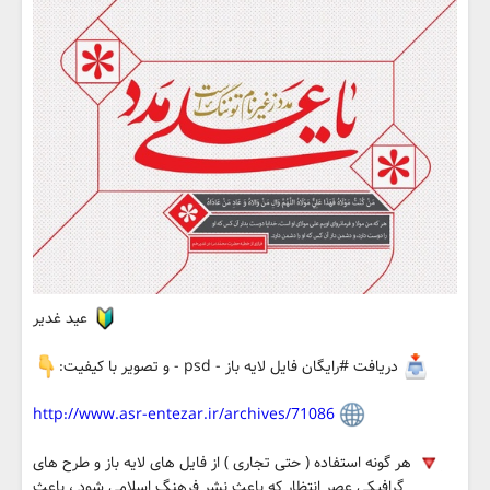
عید غدیر
دریافت #رایگان فایل لایه باز - psd - و تصویر با کیفیت:
http://www.asr-entezar.ir/archives/71086
هر گونه استفاده ( حتی تجاری ) از فایل های لایه باز و طرح های
گرافیکی عصر انتظار که باعث نشر فرهنگ اسلامی شود ، باعث