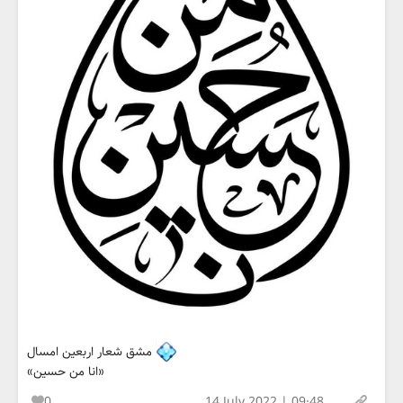
مشق شعار اربعین امسال
«انا من حسین»
0
14 July 2022 | 09:48