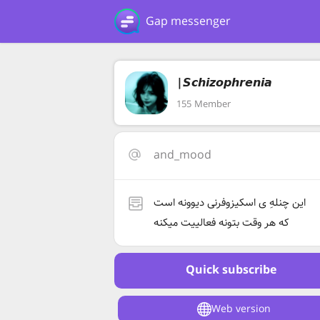
Gap messenger
|𝙎𝙘𝙝𝙞𝙯𝙤𝙥𝙝𝙧𝙚𝙣𝙞𝙖
155 Member
and_mood
این چنلهِ ی اسکیزوفرنی دیوونه است
که هر وقت بتونه فعالییت میکنه
Quick subscribe
Web version