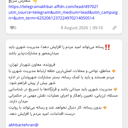
سفارش سریع
https://telegramakhbar.affdn.com/lead/49702?
utm_source=telegram&utm_medium=lead&utm_campaig
n=&utm_term=6252061237224970214050514
0
8 August 2026 | 09:10
رسانه می‌تواند امید مردم را افزایش دهد/ مدیریت شهری باید
میدان‌محور و مشارکت‌پذیر باشد
فروزنده، معاون شهردار تهران:
مناطق، نواحی و محلات، اصلی‌ترین حلقه ارتباط مدیریت شهری با
مردم هستند و باید با کمک رسانه، بستر مشارکت شهروندان در اداره
شهر بیش از پیش فراهم شود.
مدیریت شهری باید میدانی باشد و قرارگاه‌ها با تسریع در شناسایی
مسئله، ارزیابی، تعیین راهکار و اجرای عملیات، نقش مهمی در حکمرانی
میدان دارند.
بدون رسانه، کار دنبال نخواهد شد و رسانه می‌تواند با روایت
درست اقدامات، امید مردم را افزایش دهد.
@akhbartehran