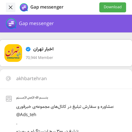
Gap messenger
Download
Gap messenger
اخبار تهران
70,944 Member
akhbartehran
﷽
مشاوره و سفارش تبلیغ در کانال‌های مجموعه‌ی خبرفوری:
@Ads_teh
.
تبلیغ در ۳۰۰ پیج اینستاگرام و روبینو: