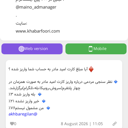
@maino_admanager
.
سایت:
www.khabarfoori.com
Web version
Mobile
آیا مبلغ کارت امید مادر به حساب شما واریز شده ؟
نظر سنجی مردمی درباره واریز کارت امید مادر به صورت همزمان در
چهار پلتفرم(سروش،روبیکا،بله،تلگرام)برگزارشد.
بله واریز شده ۳٪
خیر واریز نشده ۲۱٪
من مشمول نیستم۷۶٪
@akhbaregilan
0
8 August 2026 | 11:05