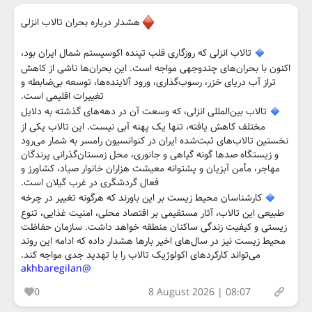
هشدار درباره بحران تالاب انزلی
تالاب انزلی که روزگاری قلب تپنده اکوسیستم شمال ایران بود،
اکنون با بحران‌های چندوجهی مواجه است. این بحران‌ها ناشی از کاهش
تراز آب دریای خزر، رسوب‌گذاری، ورود آلاینده‌ها، توسعه بی‌ضابطه و
تغییرات اقلیمی است.
تالاب بین‌المللی انزلی، که وسعت آن در دهه‌های گذشته به دلایل
مختلف کاهش یافته، تنها یک پهنه آبی نیست. این تالاب یکی از
نخستین تالاب‌های ثبت‌شده ایران در کنوانسیون رامسر به شمار می‌رود
و زیستگاه صدها گونه گیاهی و جانوری، محل زمستان‌گذرانی پرندگان
مهاجر، مأمن آبزیان و پشتوانه معیشت هزاران خانوار صیاد، کشاورز و
فعال گردشگری در غرب گیلان است.
کارشناسان محیط زیست بر این باورند که هرگونه تغییر در چرخه
طبیعی این تالاب، آثار مستقیمی بر اقتصاد محلی، امنیت غذایی، تنوع
زیستی و کیفیت زندگی ساکنان منطقه خواهد داشت. سازمان حفاظت
محیط زیست نیز در سال‌های اخیر بارها هشدار داده که ادامه این روند
می‌تواند کارکردهای اکولوژیک تالاب را با تهدید جدی مواجه کند.
@akhbaregilan
0
8 August 2026 | 08:07