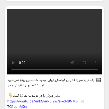
پاسخ به سوژه قدیمی فوتسال ایران: وحید شمسایی برنج نمی‌خورد
اما.../تلویزیون اینترنتی مدار
مدار ورزش را در یوتیوب تماشا کنید
https://youtu.be/-mkGvm-uJ2w?si=oN8NML-
TG1LuhM0a