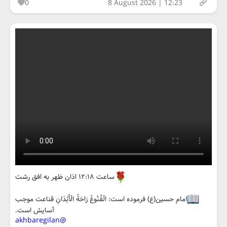
0
8 August 2026 | 12:23
ساعت ۱۲:۱۸ اذان ظهر به افق رشت
امام حسین(ع) فرموده است: الْقُنُوعُ رَاحَةُ الْأَبْدَانِ قناعت موجب
آسایش است.
@akhbaregilan