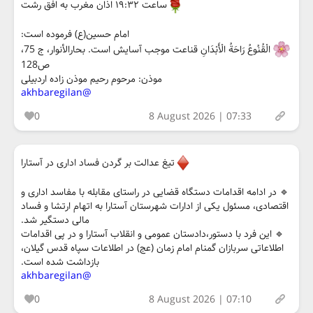
ساعت ۱۹:۳۲ اذان مغرب به افق رشت
امام حسین(ع) فرموده است:
الْقُنُوعُ رَاحَةُ الْأَبْدَانِ قناعت موجب آسایش است. بحارالأنوار، ج 75،
ص128
موذن: مرحوم رحیم موذن زاده اردبیلی
@akhbaregilan
0
8 August 2026 | 07:33
تیغ عدالت بر گردن فساد اداری در آستارا
🔹️ در ادامه اقدامات دستگاه قضایی در راستای مقابله با مفاسد اداری و
اقتصادی، مسئول یکی از ادارات شهرستان آستارا به اتهام ارتشا و فساد
مالی دستگیر شد.
🔹️ این فرد با دستور،دادستان عمومی و انقلاب آستارا و در پی اقدامات
اطلاعاتی سربازان گمنام امام زمان (عج) در اطلاعات سپاه قدس گیلان،
بازداشت شده است.
@akhbaregilan
0
8 August 2026 | 07:10