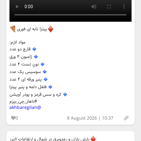
پیتزا تابه ای فوری
مواد لازم:
قارچ دو عدد
ژامبون ۴ ورق
نونِ تست ۴ عدد
سوسیس یک عدد
پنیر ورقه ای ۴ عدد
فلفل دلمه و پنیر پیتزا
کره و سس قرمز و پودر آویشن
#ناهار_چی_بپزم
@akhbaregilan
0
8 August 2026 | 10:37
بارش باران و رعدوبرق در شمال و ارتفاعات البرز