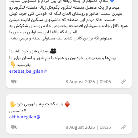
سلام. ممنونم از اینکه رابطه ای بین مردم و مسئولین شدید.
میخام از یک معضل منطقه لنگرود بگم؛کل زباله منطقه لنگرود رو
میبرن سمت اطاقور و روستای المان لنگه.که خودش کلی حرف توش
هست. حالا مردم این منطقه که ماشینهای سنگین اذیت میشن
هیچ.لااقل جاده مسیرشان افتضاحه بخصوص جاده روستای شکرکش به
آلمان لنگه.واقعا این مسئولین نمیبینن یا
ممنونم اگه بزارین کانال شاید یک مسئولی ببینه و برسی بشه.
صدای شهر خود باشید!
پیام‌ها و ویدیوهای خودتون رو همراه با نام شهر و استان برای ما
بفرستید
@ertebat_ba_gilan
0
8 August 2026 | 09:06
هر انگشت چه مفهومی داره
#دانستنی
@akhbaregilan
0
8 August 2026 | 08:35