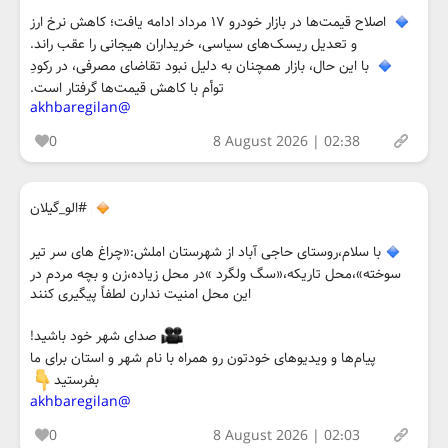
اصلاح قیمت‌ها در بازار خودرو ۱۷ مرداد ادامه یافت؛ کاهش نرخ ارز
و تعدیل ریسک‌های سیاسی، خریداران هیجانی را عقب راند.
با این حال، بازار همچنان به دلیل نبود تقاضای مصرفی، در رکودِ
توأم با کاهش قیمت‌ها گرفتار است.
@akhbaregilan
0
8 August 2026 | 02:38
#الو_گیلان
با سلام،روستای حاجی آباد از شهرستان املش:«چراغ های سر تیر
سوخته»،محل تاریکه،«سگ ولگرد »در محل زیاده،زن و بچه مردم در
این محل امنیت ندارن لطفاً پیگیری کنند
صدای شهر خود باشید!
پیام‌ها و ویدیوهای خودتون رو همراه با نام شهر و استان برای ما
بفرستید
@akhbaregilan
0
8 August 2026 | 02:03