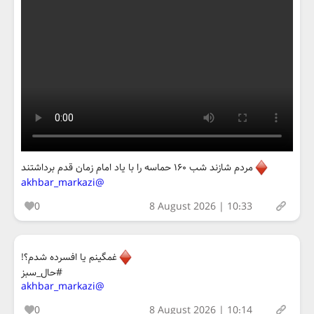
مردم شازند شب ۱۶۰ حماسه را با یاد امام زمان قدم برداشتند
@akhbar_markazi
0
8 August 2026 | 10:33
غمگینم یا افسرده شدم؟!
#حال_سبز
@akhbar_markazi
0
8 August 2026 | 10:14