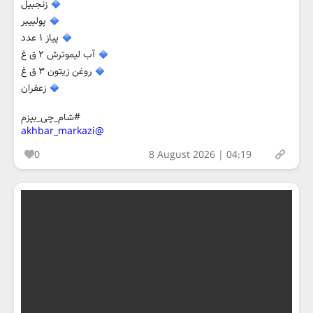
زنجبیل
پولبیبر
پیاز ۱ عدد
آب لیموترش ۲ ق غ
روغن زیتون ۳ ق غ
زعفران
#شام_چی_بپزم
@akhbar_markazi
0
8 August 2026 | 04:19