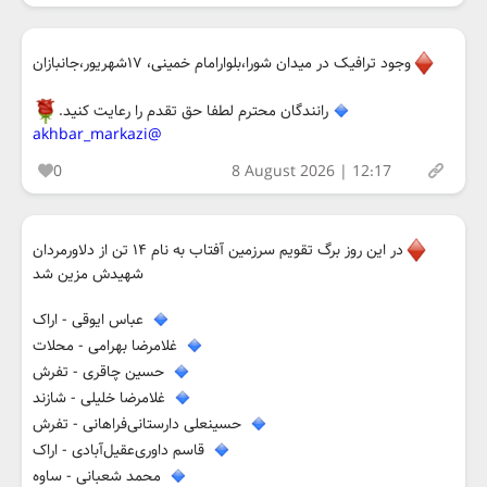
وجود ترافیک در میدان شورا،بلوارامام خمینی، ۱۷شهریور،جانبازان
رانندگان محترم لطفا حق تقدم را رعایت کنید.
@akhbar_markazi
0
8 August 2026 | 12:17
در این روز برگ تقویم سرزمین آفتاب به نام ۱۴ تن از دلاورمردان
شهیدش مزین شد
عباس ایوقی - اراک
غلامرضا بهرامی - محلات
حسین چاقری - تفرش
غلامرضا خلیلی - شازند
حسینعلی دارستانی‌فراهانی - تفرش
قاسم داوری‌عقیل‌آبادی - اراک
محمد شعبانی - ساوه