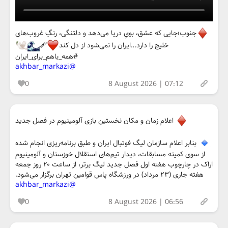
جنوب؛جایی که عشق، بویِ دریا می‌دهد و دلتنگی، رنگِ غروب‌های
خلیج را دارد…ایران را نمی‌شود از دل کند
‍🩹
#همه_باهم_برای_ایران
@akhbar_markazi
0
8 August 2026 | 07:12
اعلام زمان و مکان نخستین بازی آلومینیوم در فصل جدید
بنابر اعلام سازمان لیگ فوتبال ایران و طبق برنامه‌ریزی انجام شده
از سوی کمیته مسابقات، دیدار تیم‌های استقلال خوزستان و آلومینیوم
اراک در چارچوب هفته اول فصل جدید لیگ برتر، از ساعت ۲۰ روز جمعه
هفته جاری (۲۳ مرداد) در ورزشگاه پاس قوامین تهران برگزار می‌شود.
@akhbar_markazi
0
8 August 2026 | 06:56