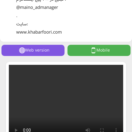
@maino_admanager
.
سایت:
www.khabarfoori.com
Web version
Mobile