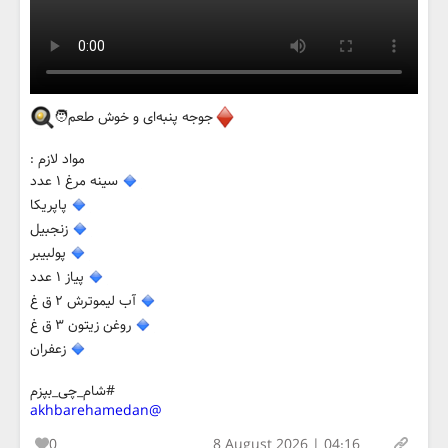
جوجه پنبه‌ای و خوش طعم🧑‍
مواد لازم :
سینه مرغ ۱ عدد
پاپریکا
زنجبیل
پولبیبر
پیاز ۱ عدد
آب لیموترش ۲ ق غ
روغن زیتون ۳ ق غ
زعفران
#شام_چی_بپزم
@akhbarehamedan
0
8 August 2026 | 04:16