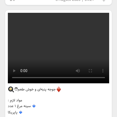
جوجه پنبه‌ای و خوش طعم🧑‍
مواد لازم :
سینه مرغ ۱ عدد
پاپریکا