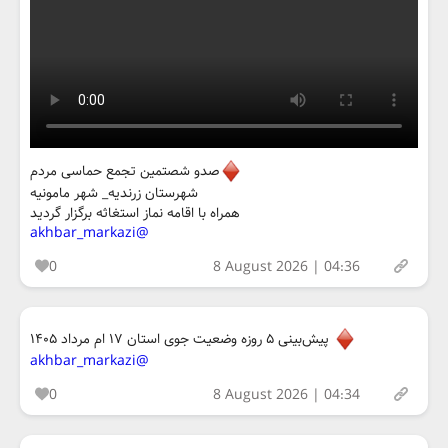
صدو شصتمین تجمع حماسی مردم
شهرستان زرندیه_ شهر مامونیه
همراه با اقامه نماز استغاثه برگزار گردید
@akhbar_markazi
0
8 August 2026 | 04:36
پیش‌بینی ۵ روزه وضعیت جوی استان ۱۷ ام مرداد ۱۴۰۵
@akhbar_markazi
0
8 August 2026 | 04:34