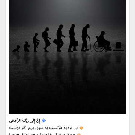
إِنَّ إِلَى رَبِّكَ الرُّجْعَى
بى ترديد بازگشت به سوى پروردگار توست