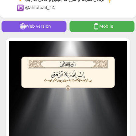
@ahlolbait_14
Web version
Mobile