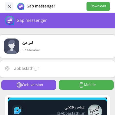
Gap messenger
Download
Gap messenger
لنز من
57 Member
abbasfathi_ir
Web version
Mobile