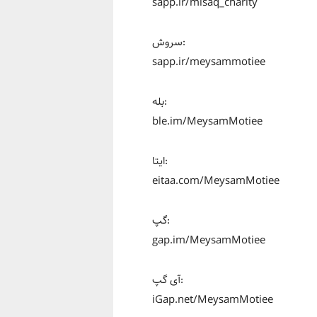
sapp.ir/misaq_charity
سروش:
sapp.ir/meysammotiee
بله:
ble.im/MeysamMotiee
ایتا:
eitaa.com/MeysamMotiee
گپ:
gap.im/MeysamMotiee
آی گپ:
iGap.net/MeysamMotiee