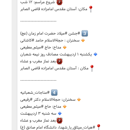
شروع مراسم: ۱۲ شب
مکان: آستان مقدس امامزاده قاضی الصابر
-------------------------
#جشن #میلاد حضرت امام زمان (عج)
سخنران : حجةالاسلام حامد #کاشانی
مداح: حاج #میثم_مطیعی
یکشنبه ۱ اردیبهشت مصادف روز نیمه شعبان
بعد نماز مغرب و عشاء
مکان : آستان مقدس امامزاده قاضی الصابر
-------------------------
#مناجات_شعبانیه
سخنران: حجةالاسلام دکتر #رفیعی
مداح: حاج #میثم_مطیعی
سه شنبه ۳ اردیبهشت
بعد نماز مغرب و عشاء
#هیات_میثاق_با_شهدا، دانشگاه امام صادق (ع)