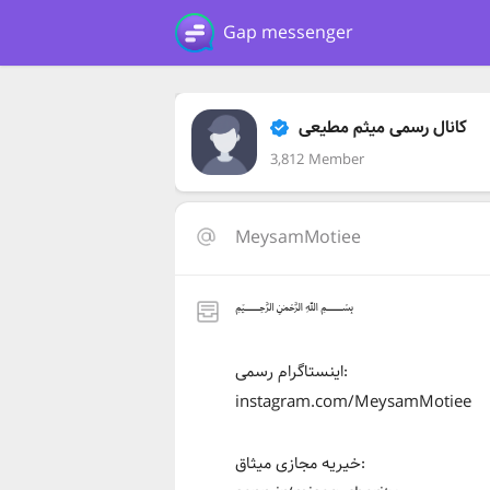
Gap messenger
کانال رسمی میثم مطیعی
3,812 Member
MeysamMotiee
﷽
اینستاگرام رسمی:
instagram.com/MeysamMotiee
خیریه مجازی میثاق: