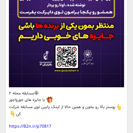
🤩مسابقه محله ۲
با جایزه های جورواجور
پوستر بالا رو بخون و همین حالا از لینک پایین توی مسابقه شرکت
کن
https://B2n.ir/p70817