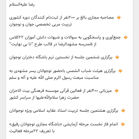
رضا علیه‌السلام
مصاحبه مجازی بالغ بر ٢٠٠نفر از ثبت‌نام کنندگان دوره کشوری
تربیت مربی تخصصی جوان و نوجوان
جمع‌آوری و پاسخگویی به سوالات و شبهات دانش آموزان ٢٢کلاس
از ۵مدرسه مشهدالرضا در قالب طرح "تا بی نهایت"
برگزاری ششمین جلسه از نخستین ترم باشگاه دختران نوجوان
برگزاری هیئت شباب الشمس باحضور نوجوانان پسر مشهدی به
مناسبت مبعث رسول اکرم صلی الله علیه و آله‌ و‌ سلم
میزبانی ۴٠٠نفر از فعالین قرآنی موسسه فرهنگی بیت الاحزان
حضرت زهرا سلام‌الله‌علیها از سراسر کشور
برگزاری هشتمین جلسه تربیت استاد عقاید اسلامی ویژه نوجوانان
اتمام فاز نخست مرحله آزمایشی «باشگاه مجازی نوجوانان رفیق»
با تعریف ٢٢مرحله فعالیت