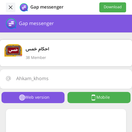
Gap messenger
Download
Gap messenger
احکام خمس
38 Member
Ahkam_khoms
Web version
Mobile