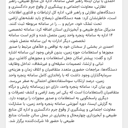
احمدی با بیان اینکه راهبر اصلی سامانه، اداره کل منابع طبیعی، راهبر
نظارتی، معاونت اجتماعی و پیشگیری از وقوع جرم دادگستری و
دستگاه‌های نظارتی و راهبر فنی، اداره کل ارتباطات و فناوری اطلاعات
است، خاطرنشان کرد: همه‌ دستگاه‌های ذیصلاح باید نقشه‌های اراضی
تحت تملک خود، حرایم و ... را در سامانه مربوطه ثبت کنند.
مدیرکل منابع طبیعی و آبخیزداری استان اضافه کرد: سامانه‌ تخصصی
۱۴ اداره به سامانه پنجره واحد زمین متصل شده و لازم است سامانه
تخصصی دیگر ادارات به این سامانه متصل شوند.
احمدی در بخشی از سخنان خود به نواقص و خلأهای مرتبط با صدور
مجوزها و استعلامات حوزه زمین، بدون فرض وجود این سامانه اشاره
کرد و گفت: پیشتر امکان جعل استعلامات و مجوزهای کاغذی، بروز
تبانی و ارتشا، تصمیمات سلیقه‌ای و غیرشفاف، تداخل وظایف
دستگاه‌ها، مراجعات حضوری متعدد متقاضیان و اتلاف زمان و هزینه‌ی
سرمایه‌گذاران وجود داشت که با راه‌اندازی کامل سامانه پنجره واحد
زمین، درصد ارتکاب سوءاستفاده‌های احتمالی به صفر می‌رسد.
وی بیان کرد: سامانه پنجره واحد، دارای دو زیرسامانه‌ پایش و درگاه
متقاضیان (استعلامات) است که یکی امر رصد اراضی و کشف تصرفات و
دیگری پاسخگویی به استعلامات و صدور مجوزات را برعهده دارد.
به گزارش ایسنا، دوره آموزشی سامانه پنجره واحد زمین، با مشارکت
معاونت اجتماعی و پیشگیری از وقوع جرم دادگستری و اداره کل منابع
طبیعی و آبخیزداری چهارمحال و بختیاری در محل سالن جلسات منابع
طبیعی با حضور ۱۵ شرکت‌کننده برگزار شد.