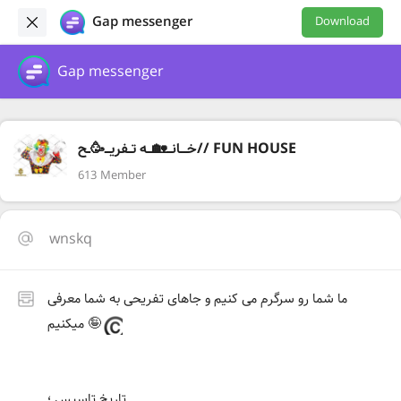
Gap messenger
Download
Gap messenger
خــــانـــ🏡ـــه تــفریـــ🥳ــح// FUN HOUSE
613 Member
wnskq
ما شما رو سرگرم می کنیم و جاهای تفریحی به شما معرفی
میکنیم 🤪
تاریخ تاسیس ؛