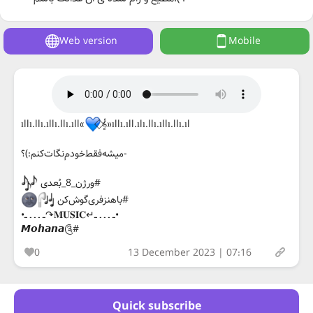
Web version
Mobile
ıllı.llı.ıllı.llı.ıll«
⃟𝄞»ıllı.ıll.ılı.llı.ıllı.llı.ıl
-میشه‌فقط‌خودم‌نگات‌کنم:)؟
#ورژن‌_8_بُعدی
#باهنزفری‌گوش‌کن
•ــ ـ ـ ـ ــ↵𝐌𝐔𝐒𝐈𝐂↷ــ ـ ـ ـ ــ•
#𝙈𝙤𝙝𝙖𝙣𝙖༊
0
13 December 2023 | 07:16
Quick subscribe