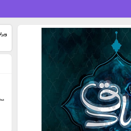
ویرا
محل