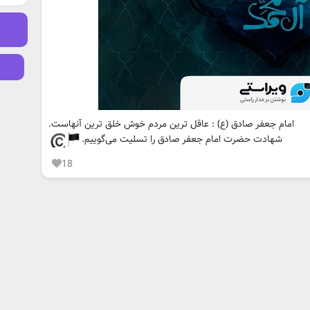
امام جعفر صادق (ع) : عاقل ترين مردم خوش خلق ترين آنهاست.
شهادت حضرت امام جعفر صادق را تسلیت می‌گوییم.
18