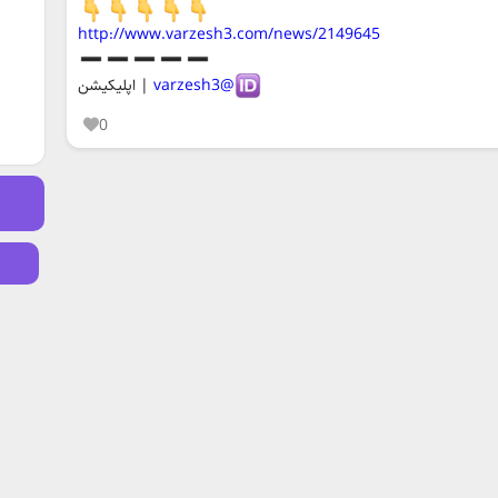
http://www.varzesh3.com/news/2149645
@varzesh3
| اپلیکیشن
0