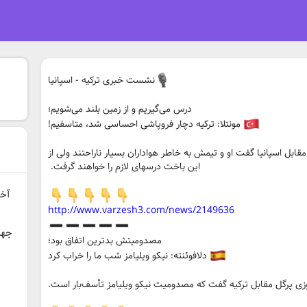
نشست خبری ترکیه - اسپانیا
درس می‌گیریم و از زمین بلند می‌شویم؛
مونتلا: ترکیه دچار فروپاشی احساسی شد، متاسفیم!‏
ینچنزو مونتلا، سرمربی ترکیه، بعد از شکست 6-0 مقابل اسپانیا ‏گفت او و تیمش به خاطر هواداران بسیار ناراحتند ولی از
این باخت ‏درسهای لازم را خواهند گرفت. ‏
آخر
http://www.varzesh3.com/news/2149636
جهت
مصدومیتش بدترین اتفاق بود؛
دلافوئنته: نیکو ویلیامز شب ما را خراب کرد
وزی پرگل مقابل ترکیه گفت که مصدومیت نیکو ویلیامز تأسف‌بار است.