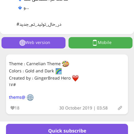
و...
#در_حال_تولید_تم_جدید
Web version
Mobile
Theme : Carnelian Theme
Colors : Gold and Dark
Created by : GingerBread Hero
#١٧
@thems
18
30 October 2019 | 03:58
Quick subscribe