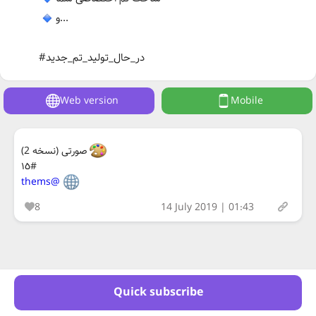
و...
#در_حال_تولید_تم_جدید
Web version
Mobile
صورتی (نسخه 2)
#١٥
@thems
8
14 July 2019 | 01:43
Quick subscribe