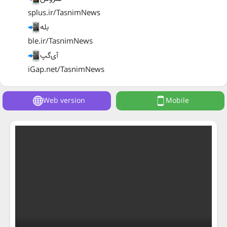
splus.ir/TasnimNews
بله
ble.ir/TasnimNews
آی‌گپ
iGap.net/TasnimNews
Web version
Mobile