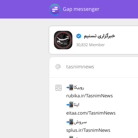
Gap messenger
خبرگزاری تسنیم
30,832 Member
tasnimnews
روبیکا
rubika.ir/TasnimNews
ایتا
eitaa.com/TasnimNews
سروش
splus.ir/TasnimNews