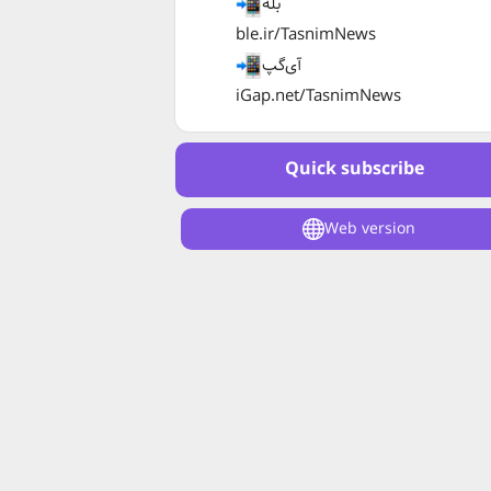
بله
ble.ir/TasnimNews
آی‌گپ
iGap.net/TasnimNews
Quick subscribe
Web version