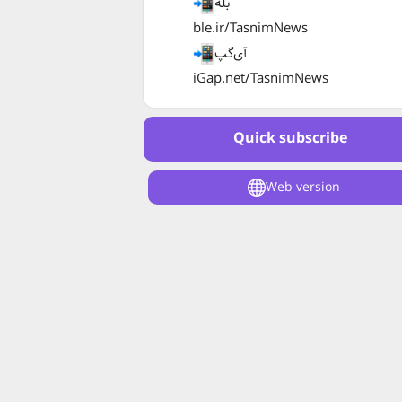
بله
ble.ir/TasnimNews
آی‌گپ
iGap.net/TasnimNews
Quick subscribe
Web version