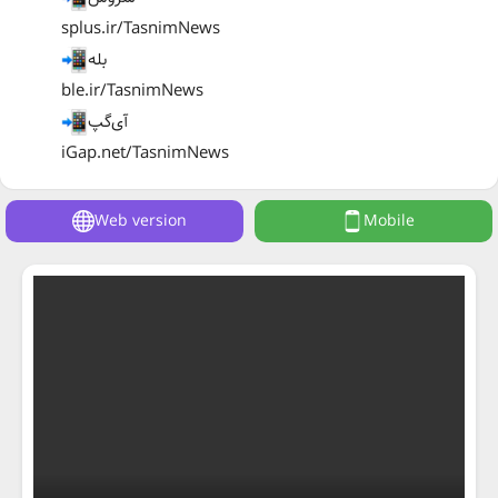
splus.ir/TasnimNews
بله
ble.ir/TasnimNews
آی‌گپ
iGap.net/TasnimNews
Web version
Mobile