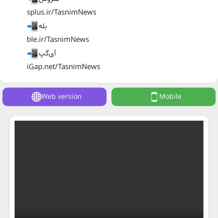
splus.ir/TasnimNews
بله
ble.ir/TasnimNews
آی‌گپ
iGap.net/TasnimNews
Web version
Mobile