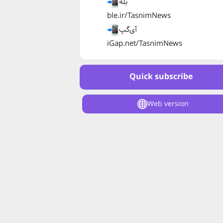
بله
ble.ir/TasnimNews
آی‌گپ
iGap.net/TasnimNews
Quick subscribe
Web version