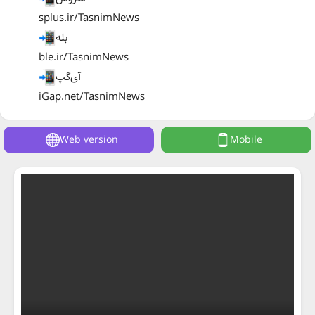
splus.ir/TasnimNews
بله
ble.ir/TasnimNews
آی‌گپ
iGap.net/TasnimNews
Web version
Mobile