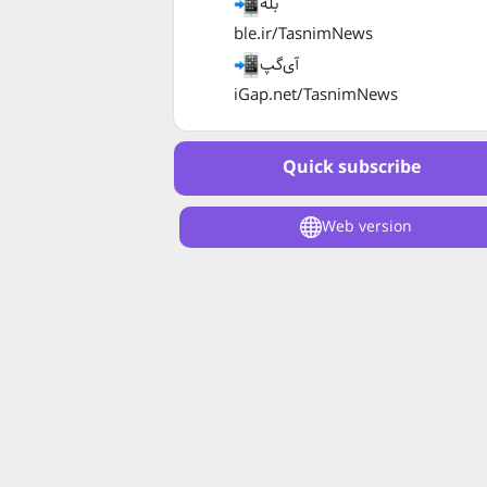
بله
ble.ir/TasnimNews
آی‌گپ
iGap.net/TasnimNews
Quick subscribe
Web version