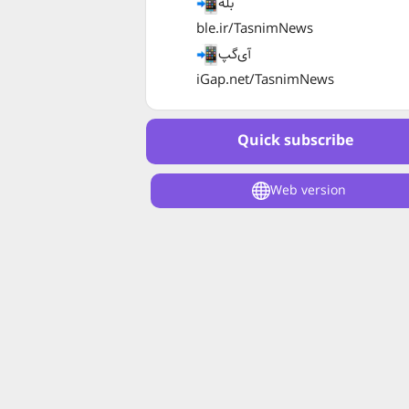
بله
ble.ir/TasnimNews
آی‌گپ
iGap.net/TasnimNews
Quick subscribe
Web version