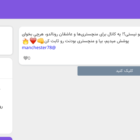
ستی؟! یه کانال برای منچستری‌ها و عاشقان رونالدو، هرچی بخوای
پوشش میدیم، بیا و منچستری بودنت رو ثابت کن
@manchester78
0
کلیک کنید
د
رو