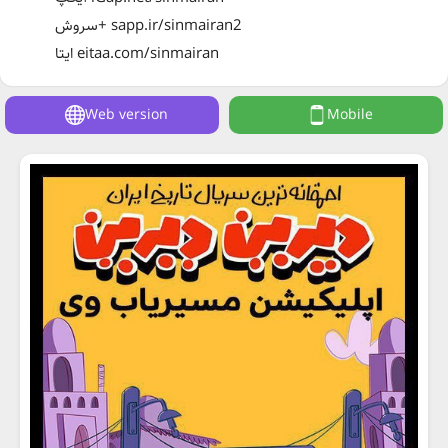
سروش+ sapp.ir/sinmairan2
ایتا eitaa.com/sinmairan
Web version
Mobile