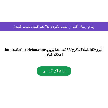
پیام رسان گپ را نصب نکرده‌اید؟ هم‌اکنون نصب کنید!
https://daftartelefon.com/البرز/102-املاک-کرج/4252-مشاورین-
املاک-کیان
اشتراک گذاری